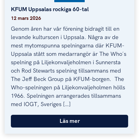
KFUM Uppsalas rockiga 60-tal
KFUM Uppsalas rockiga 60-tal
12 mars 2026
Genom åren har vår förening bidragit till en
levande kulturscen i Uppsala. Några av de
mest mytomspunna spelningarna där KFUM-
Uppsala stått som medarrangör är The Who´s
spelning på Liljekonvaljeholmen i Sunnersta
och Rod Stewarts spelning tillsammans med
The Jeff Beck Group på KFUM-borgen. The
Who-spelningen på Liljekonvaljeholmen hölls
1966. Spelningen arrangerades tillsammans
med IOGT, Sveriges […]
Läs mer