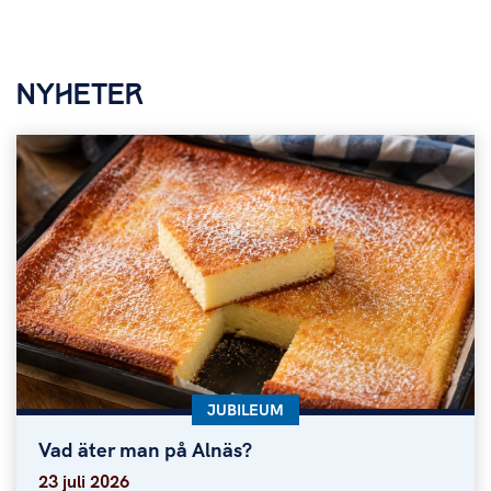
NYHETER
KATEGORI:
JUBILEUM
Vad äter man på Alnäs?
Vad äter man på Alnäs?
23 juli 2026