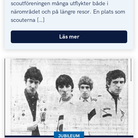
scoutföreningen många utflykter både i
närområdet och på längre resor. En plats som
scouterna […]
Läs mer
KATEGORI:
JUBILEUM