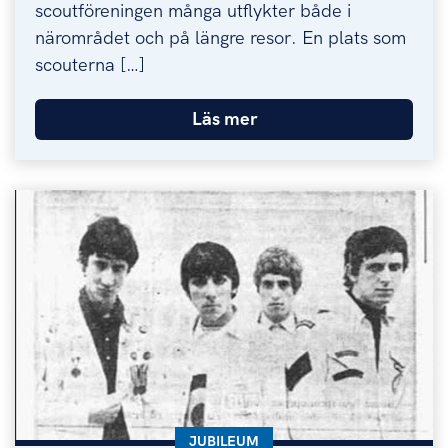
scoutföreningen många utflykter både i
närområdet och på längre resor. En plats som
scouterna […]
Läs mer
KATEGORI:
JUBILEUM