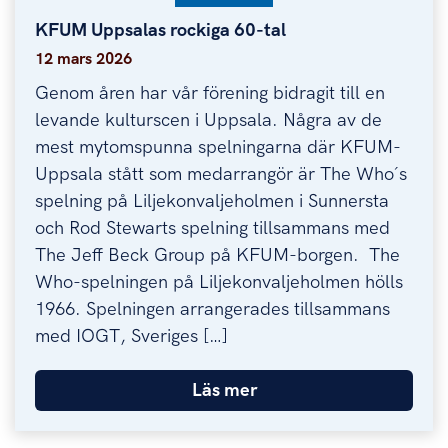
KFUM Uppsalas rockiga 60-tal
KFUM Uppsalas rockiga 60-tal
12 mars 2026
Genom åren har vår förening bidragit till en
levande kulturscen i Uppsala. Några av de
mest mytomspunna spelningarna där KFUM-
Uppsala stått som medarrangör är The Who´s
spelning på Liljekonvaljeholmen i Sunnersta
och Rod Stewarts spelning tillsammans med
The Jeff Beck Group på KFUM-borgen. The
Who-spelningen på Liljekonvaljeholmen hölls
1966. Spelningen arrangerades tillsammans
med IOGT, Sveriges […]
Läs mer