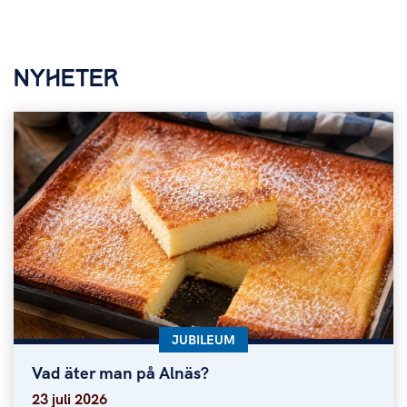
NYHETER
KATEGORI:
JUBILEUM
Vad äter man på Alnäs?
Vad äter man på Alnäs?
23 juli 2026