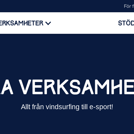
För 
ERKSAMHETER
STÖD
RA
VERKSAMHE
Allt från vindsurfing till e-sport!