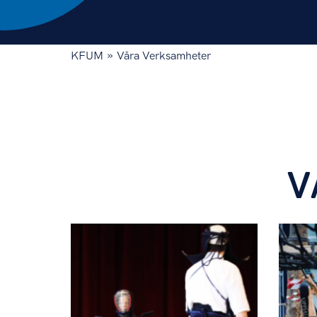
»
KFUM
Våra Verksamheter
Vad vill du testa?
V