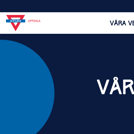
VÅRA V
VÅ