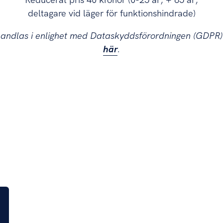
Reducerat pris 40 kronor (0-25 år, + 65 år,
deltagare vid läger för funktionshindrade)
handlas i enlighet med Dataskyddsförordningen (GDPR
här
.