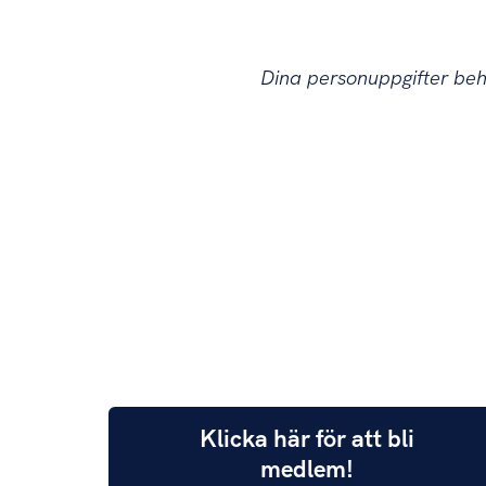
Dina personuppgifter be
Klicka här för att bli
medlem!