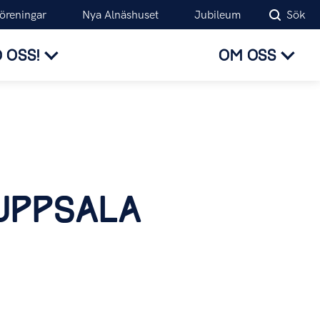
föreningar
Nya Alnäshuset
Jubileum
Sök
 OSS!
OM OSS
 UPPSALA