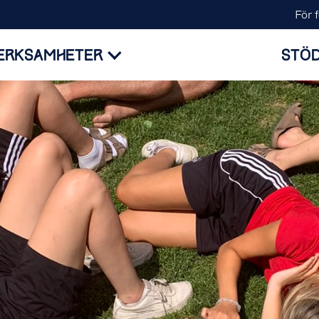
För 
ERKSAMHETER
STÖD