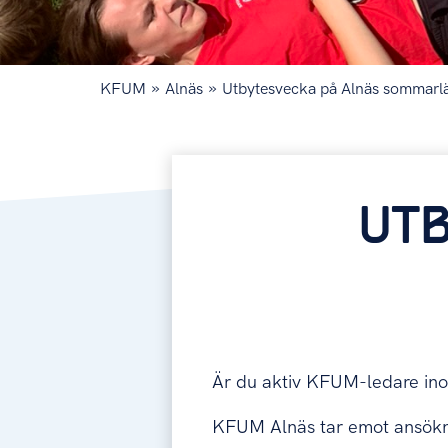
»
»
KFUM
Alnäs
Utbytesvecka på Alnäs sommarl
UT
Är du aktiv KFUM-ledare inom
KFUM Alnäs tar emot ansökni