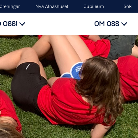
föreningar
Nya Alnäshuset
Jubileum
Sök
 OSS!
OM OSS