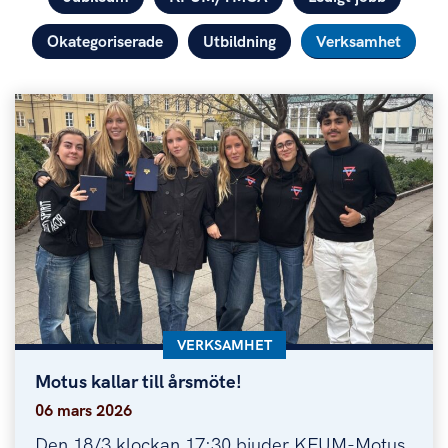
Okategoriserade
Utbildning
Verksamhet
KATEGORI:
VERKSAMHET
Motus kallar till årsmöte!
Motus kallar till årsmöte!
06 mars 2026
Den 18/3 klockan 17:30 bjuder KFUM-Motus