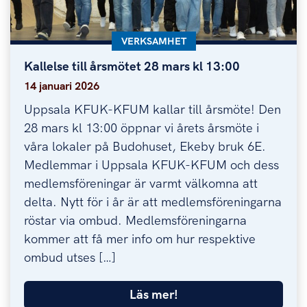
KATEGORI:
VERKSAMHET
Kallelse till årsmötet 28 mars kl 13:00
Kallelse till årsmötet 28 mars kl 13:00
14 januari 2026
Uppsala KFUK-KFUM kallar till årsmöte! Den
28 mars kl 13:00 öppnar vi årets årsmöte i
våra lokaler på Budohuset, Ekeby bruk 6E.
Medlemmar i Uppsala KFUK-KFUM och dess
medlemsföreningar är varmt välkomna att
delta. Nytt för i år är att medlemsföreningarna
röstar via ombud. Medlemsföreningarna
kommer att få mer info om hur respektive
ombud utses […]
Läs mer!