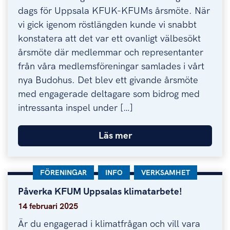
dags för Uppsala KFUK-KFUMs årsmöte. När
vi gick igenom röstlängden kunde vi snabbt
konstatera att det var ett ovanligt välbesökt
årsmöte där medlemmar och representanter
från våra medlemsföreningar samlades i vårt
nya Budohus. Det blev ett givande årsmöte
med engagerade deltagare som bidrog med
intressanta inspel under […]
Läs mer
KATEGORI:
FÖRENINGAR
KATEGORI:
INFO
KATEGORI:
VERKSAMHET
Påverka KFUM Uppsalas klimatarbete!
Påverka KFUM Uppsalas klimatarbete!
14 februari 2025
Är du engagerad i klimatfrågan och vill vara