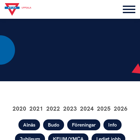
2020
2021
2022
2023
2024
2025
2026
Kategorier
Alnäs
Budo
Föreningar
Info
Jubileum
KFUM/YMCA
Ledigt jobb