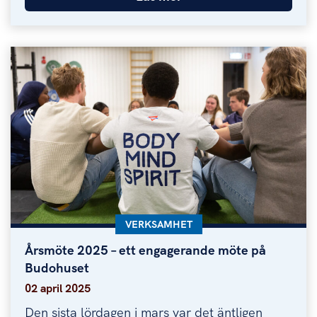
KATEGORI:
VERKSAMHET
Årsmöte 2025 – ett engagerande möte på
Årsmöte 2025 – ett engagerande möte på Budohu
Budohuset
02 april 2025
Den sista lördagen i mars var det äntligen