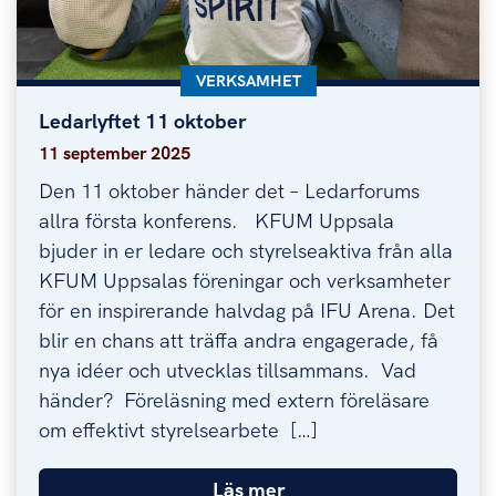
KATEGORI:
VERKSAMHET
Ledarlyftet 11 oktober
Ledarlyftet 11 oktober
11 september 2025
Den 11 oktober händer det – Ledarforums
allra första konferens. KFUM Uppsala
bjuder in er ledare och styrelseaktiva från alla
KFUM Uppsalas föreningar och verksamheter
för en inspirerande halvdag på IFU Arena. Det
blir en chans att träffa andra engagerade, få
nya idéer och utvecklas tillsammans. Vad
händer? Föreläsning med extern föreläsare
om effektivt styrelsearbete […]
Läs mer